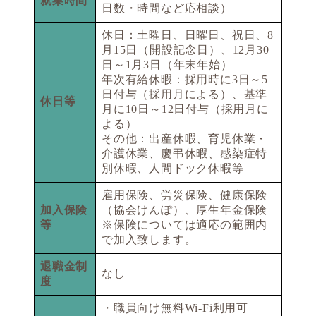
就業時間
日数・時間など応相談）
休日：土曜日、日曜日、祝日、8
月15日（開設記念日）、12月30
日～1月3日（年末年始）
年次有給休暇：採用時に3日～5
日付与（採用月による）、基準
休日等
月に10日～12日付与（採用月に
よる）
その他：出産休暇、育児休業・
介護休業、慶弔休暇、感染症特
別休暇、人間ドック休暇等
雇用保険、労災保険、健康保険
加入保険
（協会けんぽ）、厚生年金保険
等
※保険については適応の範囲内
で加入致します。
退職金制
なし
度
・職員向け無料Wi-Fi利用可