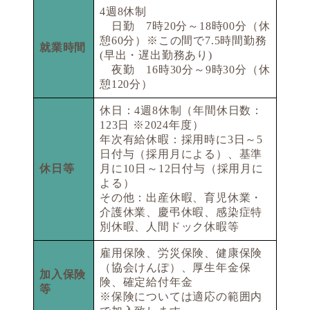
4週8休制
日勤 7時20分～18時00分（休
憩60分）※この間で7.5時間勤務
就業時間
(早出・遅出勤務あり)
夜勤 16時30分～9時30分（休
憩120分）
休日：4週8休制（年間休日数：
123日 ※2024年度）
年次有給休暇：採用時に3日～5
日付与（採用月による）、基準
休日等
月に10日～12日付与（採用月に
よる）
その他：出産休暇、育児休業・
介護休業、慶弔休暇、感染症特
別休暇、人間ドック休暇等
雇用保険、労災保険、健康保険
（協会けんぽ）、厚生年金保
加入保険
険、確定給付年金
等
※保険については適応の範囲内