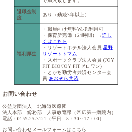
で加入致します。
退職金制
あり（勤続3年以上）
度
・職員向け無料Wi-Fi利用可
・保育所完備（24時間）→
詳し
くはこちら
・リゾートホテル法人会員
星野
福利厚生
リゾートトマム
・スポーツクラブ法人会員 (JOY
FIT BIO/JOY FITゼロワン)
・とかち勤労者共済センター会
員
あおぞら共済
お問い合わせ
公益財団法人 北海道医療団
法人本部 総務部 人事教育課（帯広第一病院内）
電話：0155-25-3121（平日 8：30～17：00）
お問い合わせメールフォームはこちら