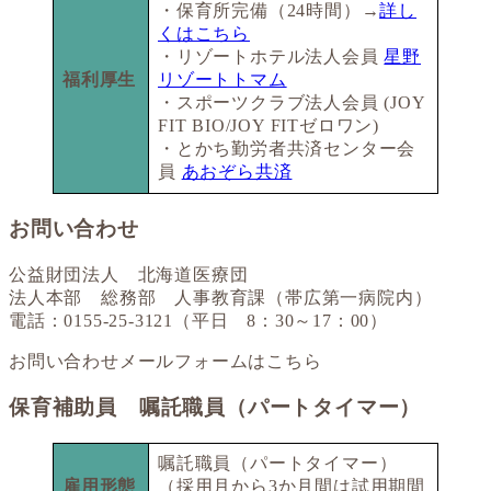
・保育所完備（24時間）→
詳し
くはこちら
・リゾートホテル法人会員
星野
福利厚生
リゾートトマム
・スポーツクラブ法人会員 (JOY
FIT BIO/JOY FITゼロワン)
・とかち勤労者共済センター会
員
あおぞら共済
お問い合わせ
公益財団法人 北海道医療団
法人本部 総務部 人事教育課（帯広第一病院内）
電話：0155-25-3121（平日 8：30～17：00）
お問い合わせメールフォームはこちら
保育補助員 嘱託職員（パートタイマー）
嘱託職員（パートタイマー）
雇用形態
（採用月から3か月間は試用期間