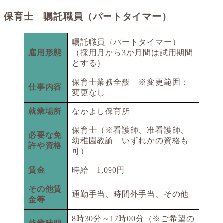
保育士 嘱託職員（パートタイマー）
嘱託職員（パートタイマー）
雇用形態
（採用月から3か月間は試用期間
とする）
保育士業務全般 ※変更範囲：
仕事内容
変更なし
就業場所
なかよし保育所
保育士（※看護師、准看護師、
必要な免
幼稚園教諭 いずれかの資格も
許や資格
可）
賃金
時給 1,090円
その他賃
通勤手当、時間外手当、その他
金等
8時30分～17時00分（※ご希望の