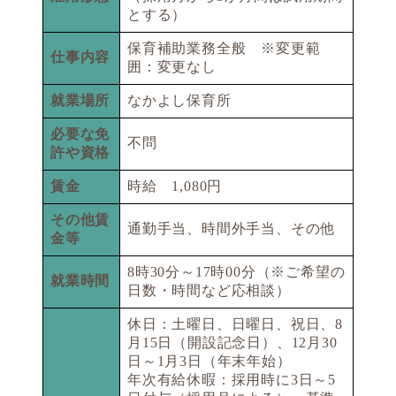
とする）
保育補助業務全般 ※変更範
仕事内容
囲：変更なし
就業場所
なかよし保育所
必要な免
不問
許や資格
賃金
時給 1,080円
その他賃
通勤手当、時間外手当、その他
金等
8時30分～17時00分（※ご希望の
就業時間
日数・時間など応相談）
休日：土曜日、日曜日、祝日、8
月15日（開設記念日）、12月30
日～1月3日（年末年始）
年次有給休暇：採用時に3日～5