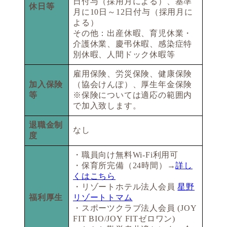
日付与（採用月による）、基準
休日等
月に10日～12日付与（採用月に
よる）
その他：出産休暇、育児休業・
介護休業、慶弔休暇、感染症特
別休暇、人間ドック休暇等
雇用保険、労災保険、健康保険
加入保険
（協会けんぽ）、厚生年金保険
等
※保険については適応の範囲内
で加入致します。
退職金制
なし
度
・職員向け無料Wi-Fi利用可
・保育所完備（24時間）→
詳し
くはこちら
・リゾートホテル法人会員
星野
福利厚生
リゾートトマム
・スポーツクラブ法人会員 (JOY
FIT BIO/JOY FITゼロワン)