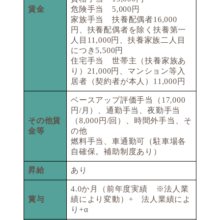
賃金
危険手当 5,000円
家族手当 扶養配偶者16,000
円、扶養配偶者を除く扶養第一
人目11,000円、扶養家族二人目
につき5,500円
住宅手当 世帯主（扶養家族あ
り）21,000円、マンション等入
居者（契約者が本人）11,000円
ベースアップ評価手当（17,000
円/月）、通勤手当、夜勤手当
その他賃
（8,000円/回）、時間外手当、そ
金等
の他
燃料手当、車通勤可（駐車場各
自確保。補助制度あり）
昇給
あり
4.0か月（前年度実績 ※法人業
賞与
績により変動）+ 法人業績によ
り+α