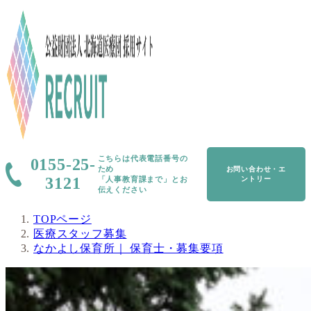
こちらは代表電話番号の
0155-25-
ため
お問い合わせ・エ
3121
「人事教育課まで」とお
ントリー
伝えください
TOPページ
医療スタッフ募集
なかよし保育所｜ 保育士・募集要項